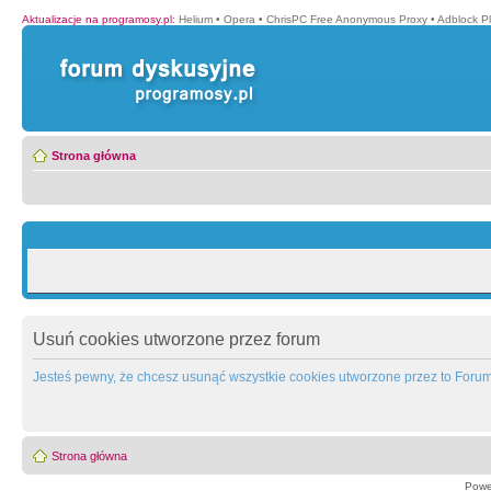
Aktualizacje na programosy.pl
:
Helium
•
Opera
•
ChrisPC Free Anonymous Proxy
•
Adblock P
Strona główna
Usuń cookies utworzone przez forum
Jesteś pewny, że chcesz usunąć wszystkie cookies utworzone przez to Foru
Strona główna
Powe