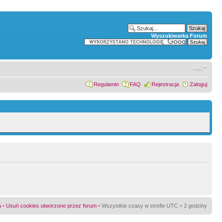
Wyszukiwarka Forum
Regulamin
FAQ
Rejestracja
Zaloguj
a
•
Usuń cookies utworzone przez forum
• Wszystkie czasy w strefie UTC + 2 godziny