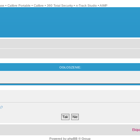
ase
•
Calibre Portable
•
Calibre
•
360 Total Security
•
n-Track Studio
•
AIMP
OGŁOSZENIE:
m?
Ekip
Powered by
phpBB
© Group