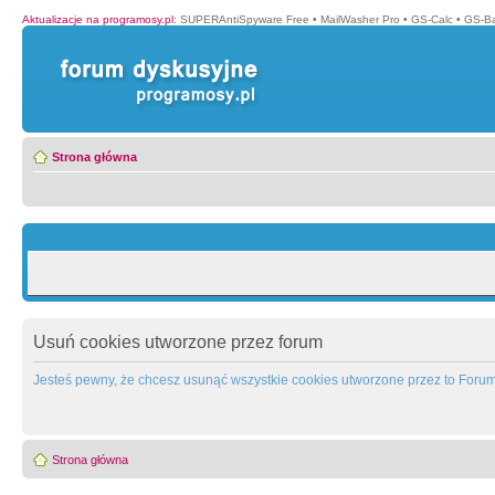
Aktualizacje na programosy.pl
:
SUPERAntiSpyware Free
•
MailWasher Pro
•
GS-Calc
•
GS-B
Strona główna
Usuń cookies utworzone przez forum
Jesteś pewny, że chcesz usunąć wszystkie cookies utworzone przez to Foru
Strona główna