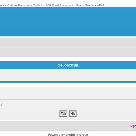
ase
•
Calibre Portable
•
Calibre
•
360 Total Security
•
n-Track Studio
•
AIMP
OGŁOSZENIE:
m?
Ekip
Powered by
phpBB
© Group