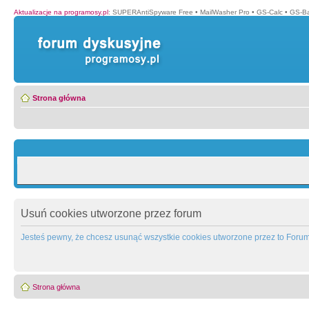
Aktualizacje na programosy.pl
:
SUPERAntiSpyware Free
•
MailWasher Pro
•
GS-Calc
•
GS-B
Strona główna
Usuń cookies utworzone przez forum
Jesteś pewny, że chcesz usunąć wszystkie cookies utworzone przez to Foru
Strona główna