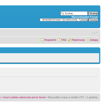
Wyszukiwarka Forum
Regulamin
FAQ
Rejestracja
Zaloguj
a
•
Usuń cookies utworzone przez forum
• Wszystkie czasy w strefie UTC + 2 godziny