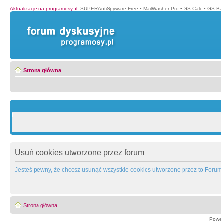
Aktualizacje na programosy.pl
:
SUPERAntiSpyware Free
•
MailWasher Pro
•
GS-Calc
•
GS-B
Strona główna
Usuń cookies utworzone przez forum
Jesteś pewny, że chcesz usunąć wszystkie cookies utworzone przez to Foru
Strona główna
Powe