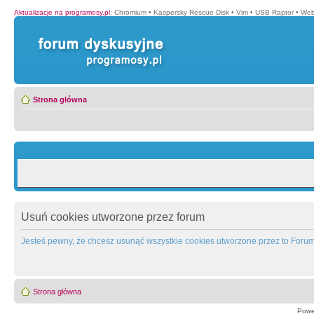
Aktualizacje na programosy.pl
:
Chromium
•
Kaspersky Rescue Disk
•
Vim
•
USB Raptor
•
Web
Strona główna
Usuń cookies utworzone przez forum
Jesteś pewny, że chcesz usunąć wszystkie cookies utworzone przez to Foru
Strona główna
Powe