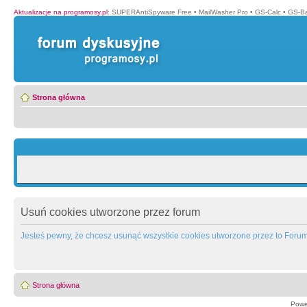
Aktualizacje na programosy.pl
:
SUPERAntiSpyware Free
•
MailWasher Pro
•
GS-Calc
•
GS-B
Strona główna
Usuń cookies utworzone przez forum
Jesteś pewny, że chcesz usunąć wszystkie cookies utworzone przez to Foru
Strona główna
Powe