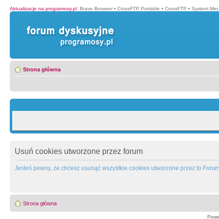
Aktualizacje na programosy.pl
:
Brave Browser
•
CrossFTP Portable
•
CrossFTP
•
System Mec
Strona główna
Usuń cookies utworzone przez forum
Jesteś pewny, że chcesz usunąć wszystkie cookies utworzone przez to Foru
Strona główna
Powe