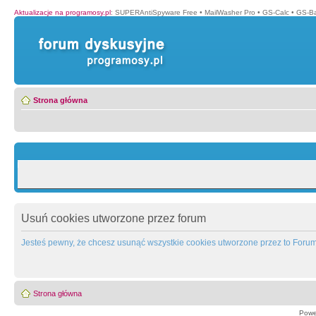
Aktualizacje na programosy.pl
:
SUPERAntiSpyware Free
•
MailWasher Pro
•
GS-Calc
•
GS-B
Strona główna
Usuń cookies utworzone przez forum
Jesteś pewny, że chcesz usunąć wszystkie cookies utworzone przez to Foru
Strona główna
Powe