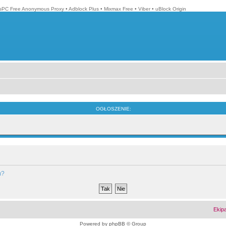
isPC Free Anonymous Proxy
•
Adblock Plus
•
Mixmax Free
•
Viber
•
uBlock Origin
OGŁOSZENIE:
m?
Ekip
Powered by
phpBB
© Group