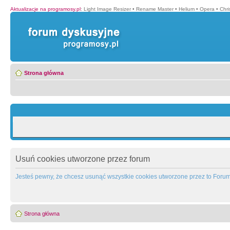
Aktualizacje na programosy.pl
:
Light Image Resizer
•
Rename Master
•
Helium
•
Opera
•
Chr
Strona główna
Usuń cookies utworzone przez forum
Jesteś pewny, że chcesz usunąć wszystkie cookies utworzone przez to Foru
Strona główna