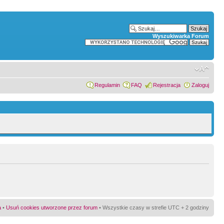
Wyszukiwarka Forum
Regulamin
FAQ
Rejestracja
Zaloguj
a
•
Usuń cookies utworzone przez forum
• Wszystkie czasy w strefie UTC + 2 godziny