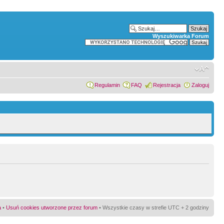
Wyszukiwarka Forum
Regulamin
FAQ
Rejestracja
Zaloguj
a
•
Usuń cookies utworzone przez forum
• Wszystkie czasy w strefie UTC + 2 godziny