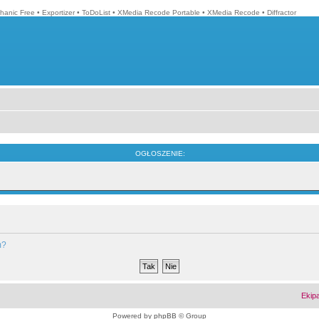
hanic Free
•
Exportizer
•
ToDoList
•
XMedia Recode Portable
•
XMedia Recode
•
Diffractor
OGŁOSZENIE:
m?
Ekip
Powered by
phpBB
© Group