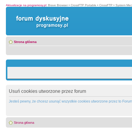
Aktualizacje na programosy.pl
:
Brave Browser
•
CrossFTP Portable
•
CrossFTP
•
System Mec
Strona główna
Usuń cookies utworzone przez forum
Jesteś pewny, że chcesz usunąć wszystkie cookies utworzone przez to Foru
Strona główna