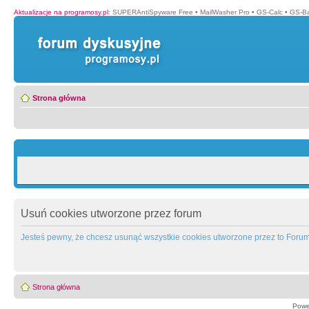
Aktualizacje na programosy.pl
:
SUPERAntiSpyware Free
•
MailWasher Pro
•
GS-Calc
•
GS-B
Strona główna
Usuń cookies utworzone przez forum
Jesteś pewny, że chcesz usunąć wszystkie cookies utworzone przez to Foru
Strona główna
Powe