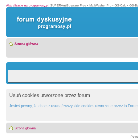
Aktualizacje na programosy.pl
:
SUPERAntiSpyware Free
•
MailWasher Pro
•
GS-Calc
•
GS-B
Strona główna
Usuń cookies utworzone przez forum
Jesteś pewny, że chcesz usunąć wszystkie cookies utworzone przez to Foru
Strona główna
Powe