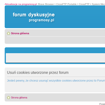
Aktualizacje na programosy.pl
:
Brave Browser
•
CrossFTP Portable
•
CrossFTP
•
System Mec
Strona główna
Usuń cookies utworzone przez forum
Jesteś pewny, że chcesz usunąć wszystkie cookies utworzone przez to Foru
Strona główna
Powe