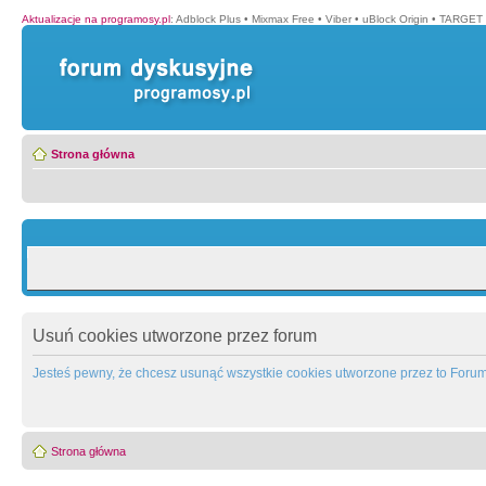
Aktualizacje na programosy.pl
:
Adblock Plus
•
Mixmax Free
•
Viber
•
uBlock Origin
•
TARGET 
Strona główna
Usuń cookies utworzone przez forum
Jesteś pewny, że chcesz usunąć wszystkie cookies utworzone przez to Foru
Strona główna