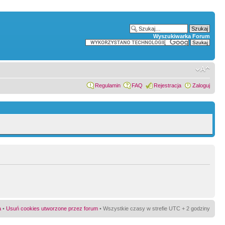
Wyszukiwarka Forum
Regulamin
FAQ
Rejestracja
Zaloguj
a
•
Usuń cookies utworzone przez forum
• Wszystkie czasy w strefie UTC + 2 godziny