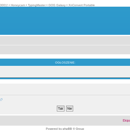
3001!
•
Honeycam
•
TypingMaster
•
GOG Galaxy
•
XnConvert Portable
OGŁOSZENIE:
m?
Ekip
Powered by
phpBB
© Group