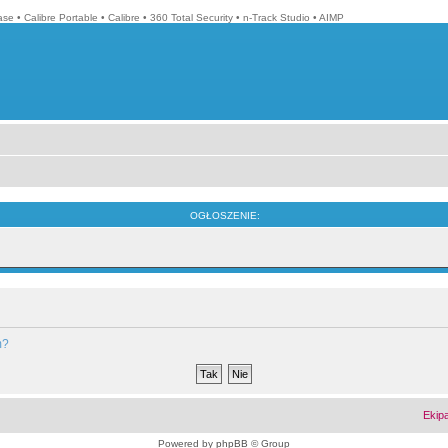
ase
•
Calibre Portable
•
Calibre
•
360 Total Security
•
n-Track Studio
•
AIMP
OGŁOSZENIE:
m?
Ekip
Powered by
phpBB
© Group