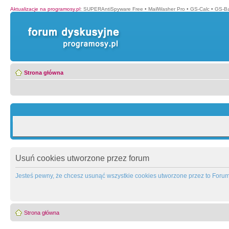
Aktualizacje na programosy.pl
:
SUPERAntiSpyware Free
•
MailWasher Pro
•
GS-Calc
•
GS-B
Strona główna
Usuń cookies utworzone przez forum
Jesteś pewny, że chcesz usunąć wszystkie cookies utworzone przez to Foru
Strona główna