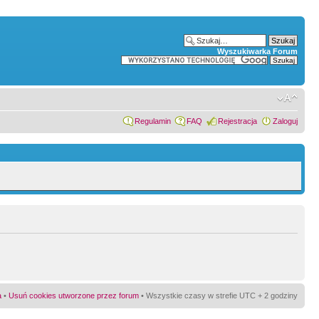
Wyszukiwarka Forum
Regulamin
FAQ
Rejestracja
Zaloguj
a
•
Usuń cookies utworzone przez forum
• Wszystkie czasy w strefie UTC + 2 godziny