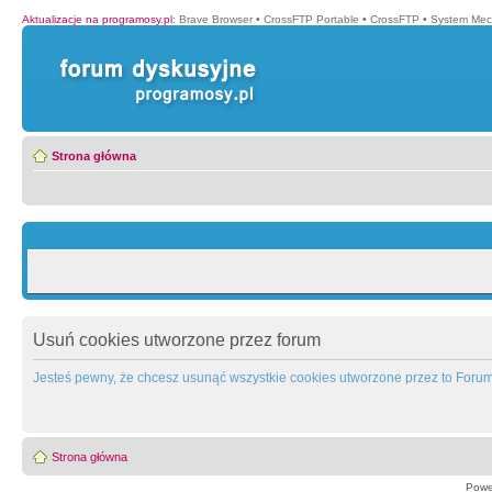
Aktualizacje na programosy.pl
:
Brave Browser
•
CrossFTP Portable
•
CrossFTP
•
System Mec
Strona główna
Usuń cookies utworzone przez forum
Jesteś pewny, że chcesz usunąć wszystkie cookies utworzone przez to Foru
Strona główna
Powe