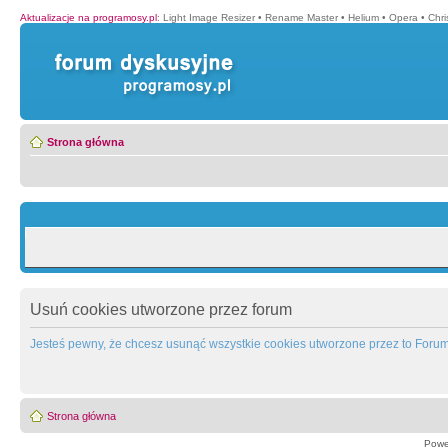
Aktualizacje na programosy.pl
:
Light Image Resizer
•
Rename Master
•
Helium
•
Opera
•
Chr
Strona główna
Usuń cookies utworzone przez forum
Jesteś pewny, że chcesz usunąć wszystkie cookies utworzone przez to Foru
Strona główna
Powe