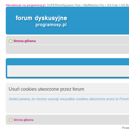
Aktualizacje na programosy.pl
:
SUPERAntiSpyware Free
•
MailWasher Pro
•
GS-Calc
•
GS-B
Strona główna
Usuń cookies utworzone przez forum
Jesteś pewny, że chcesz usunąć wszystkie cookies utworzone przez to Foru
Strona główna
Powe