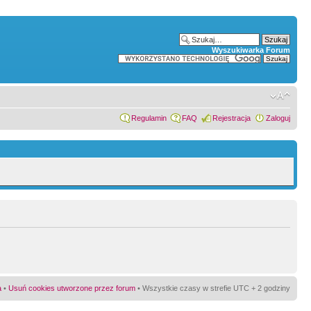
Wyszukiwarka Forum
Regulamin
FAQ
Rejestracja
Zaloguj
a
•
Usuń cookies utworzone przez forum
• Wszystkie czasy w strefie UTC + 2 godziny