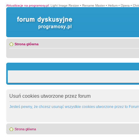
Aktualizacje na programosy.pl
:
Light Image Resizer
•
Rename Master
•
Helium
•
Opera
•
Chr
Strona główna
Usuń cookies utworzone przez forum
Jesteś pewny, że chcesz usunąć wszystkie cookies utworzone przez to Foru
Strona główna