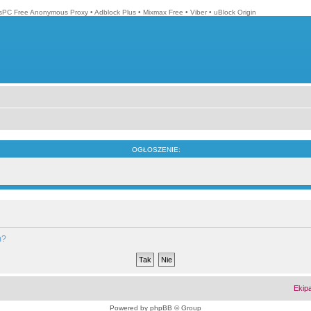
isPC Free Anonymous Proxy
•
Adblock Plus
•
Mixmax Free
•
Viber
•
uBlock Origin
OGŁOSZENIE:
m?
Ekip
Powered by
phpBB
© Group