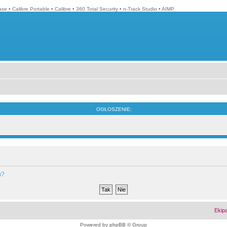
ase
•
Calibre Portable
•
Calibre
•
360 Total Security
•
n-Track Studio
•
AIMP
OGŁOSZENIE:
m?
Ekip
Powered by
phpBB
© Group