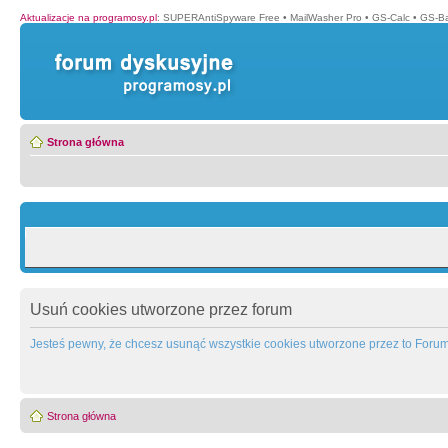
Aktualizacje na programosy.pl
:
SUPERAntiSpyware Free
•
MailWasher Pro
•
GS-Calc
•
GS-B
Strona główna
Usuń cookies utworzone przez forum
Jesteś pewny, że chcesz usunąć wszystkie cookies utworzone przez to Foru
Strona główna