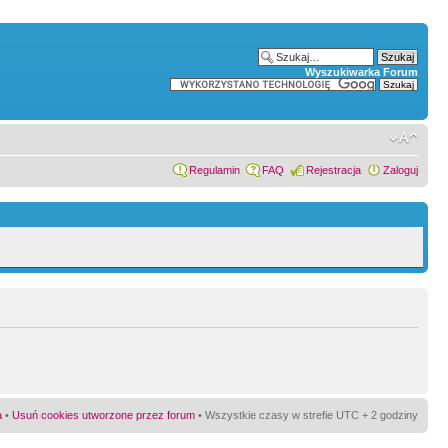
Wyszukiwarka Forum
Regulamin
FAQ
Rejestracja
Zaloguj
a
•
Usuń cookies utworzone przez forum
• Wszystkie czasy w strefie UTC + 2 godziny