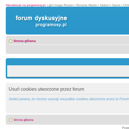
Aktualizacje na programosy.pl
:
Light Image Resizer
•
Rename Master
•
Helium
•
Opera
•
Chr
Strona główna
Usuń cookies utworzone przez forum
Jesteś pewny, że chcesz usunąć wszystkie cookies utworzone przez to Foru
Strona główna
Powe