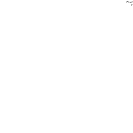
Powe
F