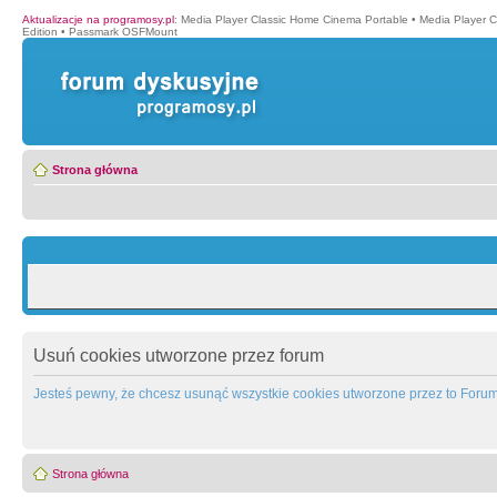
Aktualizacje na programosy.pl
:
Media Player Classic Home Cinema Portable
•
Media Player 
Edition
•
Passmark OSFMount
Strona główna
Usuń cookies utworzone przez forum
Jesteś pewny, że chcesz usunąć wszystkie cookies utworzone przez to Foru
Strona główna