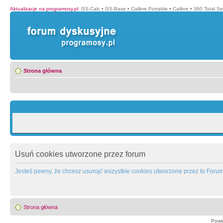
Aktualizacje na programosy.pl
:
GS-Calc
•
GS-Base
•
Calibre Portable
•
Calibre
•
360 Total Se
Strona główna
Usuń cookies utworzone przez forum
Jesteś pewny, że chcesz usunąć wszystkie cookies utworzone przez to Foru
Strona główna
Powe