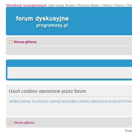
Aktualizacje na programosy.pl
:
Light Image Resizer
•
Rename Master
•
Helium
•
Opera
•
Chr
Strona główna
Usuń cookies utworzone przez forum
Jesteś pewny, że chcesz usunąć wszystkie cookies utworzone przez to Foru
Strona główna
Powe