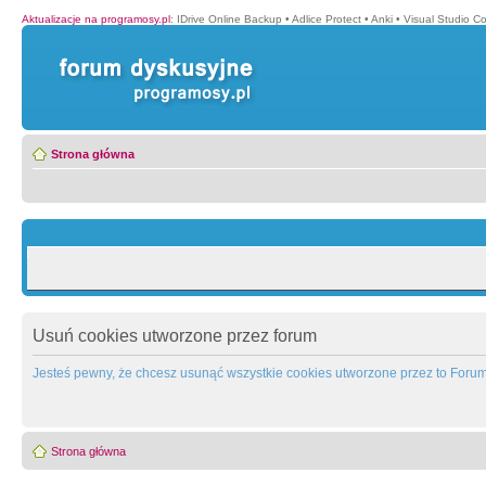
Aktualizacje na programosy.pl
:
IDrive Online Backup
•
Adlice Protect
•
Anki
•
Visual Studio C
Strona główna
Usuń cookies utworzone przez forum
Jesteś pewny, że chcesz usunąć wszystkie cookies utworzone przez to Foru
Strona główna