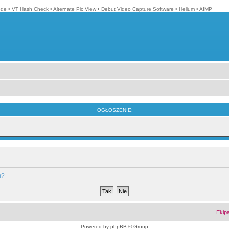
ode
•
VT Hash Check
•
Alternate Pic View
•
Debut Video Capture Software
•
Helium
•
AIMP
OGŁOSZENIE:
m?
Ekip
Powered by
phpBB
© Group