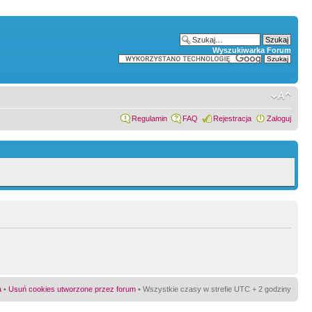
Wyszukiwarka Forum
Regulamin
FAQ
Rejestracja
Zaloguj
a
•
Usuń cookies utworzone przez forum
• Wszystkie czasy w strefie UTC + 2 godziny