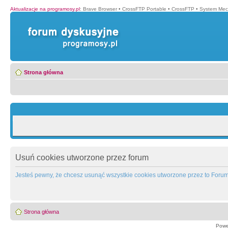
Aktualizacje na programosy.pl
:
Brave Browser
•
CrossFTP Portable
•
CrossFTP
•
System Mec
Strona główna
Usuń cookies utworzone przez forum
Jesteś pewny, że chcesz usunąć wszystkie cookies utworzone przez to Foru
Strona główna
Powe