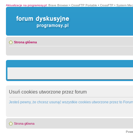
Aktualizacje na programosy.pl
:
Brave Browser
•
CrossFTP Portable
•
CrossFTP
•
System Mec
Strona główna
Usuń cookies utworzone przez forum
Jesteś pewny, że chcesz usunąć wszystkie cookies utworzone przez to Foru
Strona główna
Powe