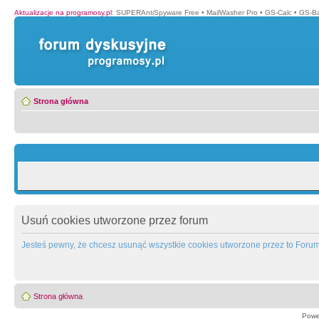
Aktualizacje na programosy.pl
:
SUPERAntiSpyware Free
•
MailWasher Pro
•
GS-Calc
•
GS-B
Strona główna
Usuń cookies utworzone przez forum
Jesteś pewny, że chcesz usunąć wszystkie cookies utworzone przez to Foru
Strona główna
Powe