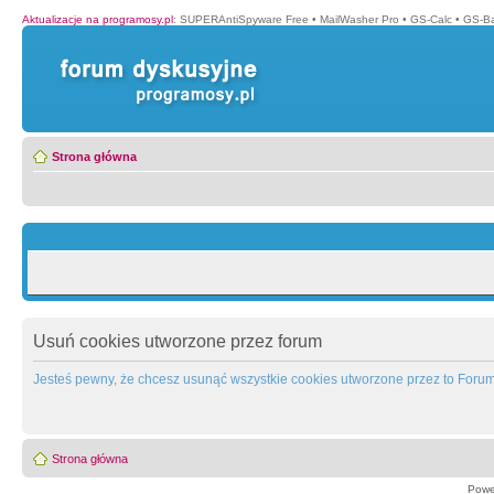
Aktualizacje na programosy.pl
:
SUPERAntiSpyware Free
•
MailWasher Pro
•
GS-Calc
•
GS-B
Strona główna
Usuń cookies utworzone przez forum
Jesteś pewny, że chcesz usunąć wszystkie cookies utworzone przez to Foru
Strona główna
Powe