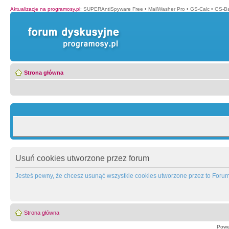
Aktualizacje na programosy.pl
:
SUPERAntiSpyware Free
•
MailWasher Pro
•
GS-Calc
•
GS-B
Strona główna
Usuń cookies utworzone przez forum
Jesteś pewny, że chcesz usunąć wszystkie cookies utworzone przez to Foru
Strona główna
Powe