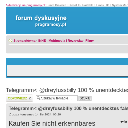
Aktualizacje na programosy.pl
:
Brave Browser
•
CrossFTP Portable
•
CrossFTP
•
System Mec
Strona główna
‹
INNE
‹
Multimedia i Rozrywka
‹
Filmy
Telegramm< @dreyfussbilly 100 % unentdecktes 
Wyślij odpowiedź
Telegramm< @dreyfussbilly 100 % unentdecktes fals
przez
housemed
14 Sie 2024, 00:26
Kaufen Sie nicht erkennbares