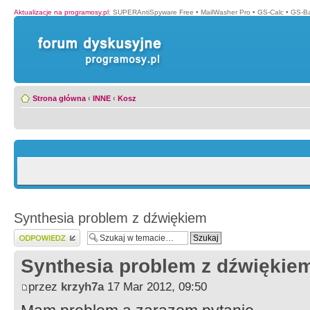
Aktualizacje na programosy.pl
:
SUPERAntiSpyware Free
•
MailWasher Pro
•
GS-Calc
•
GS-B
Strona główna
‹
INNE
‹
Kosz
Synthesia problem z dźwiękiem
Wyślij odpowiedź
Synthesia problem z dźwiękie
przez
krzyh7a
17 Mar 2012, 09:50