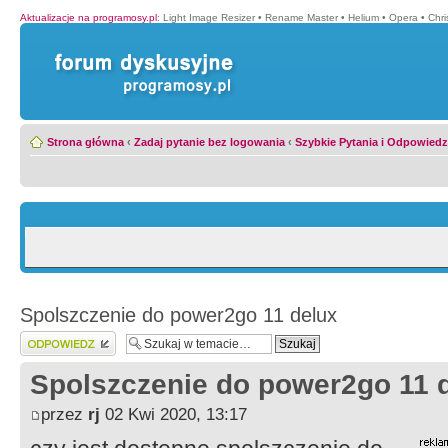
Aktualizacje na programosy.pl
:
Light Image Resizer
•
Rename Master
•
Helium
•
Opera
•
Chr
Strona główna
‹
Zadaj pytanie bez logowania
‹
Szybkie Pytania i Odpowiedz
Spolszczenie do power2go 11 delux
Wyślij odpowiedź
Spolszczenie do power2go 11 
przez
rj
02 Kwi 2020, 13:17