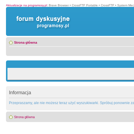
Aktualizacje na programosy.pl
:
Brave Browser
•
CrossFTP Portable
•
CrossFTP
•
System Mec
Strona główna
Informacja
Przepraszamy, ale nie możesz teraz użyć wyszukiwarki. Spróbuj ponownie za 
Strona główna