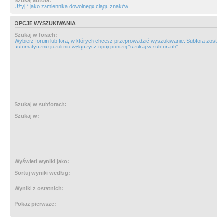
Szukaj autora:
Użyj * jako zamiennika dowolnego ciągu znaków.
OPCJE WYSZUKIWANIA
Szukaj w forach:
Wybierz forum lub fora, w których chcesz przeprowadzić wyszukiwanie. Subfora zos
automatycznie jeżeli nie wyłączysz opcji poniżej “szukaj w subforach“.
Szukaj w subforach:
Szukaj w:
Wyświetl wyniki jako:
Sortuj wyniki według:
Wyniki z ostatnich:
Pokaż pierwsze: