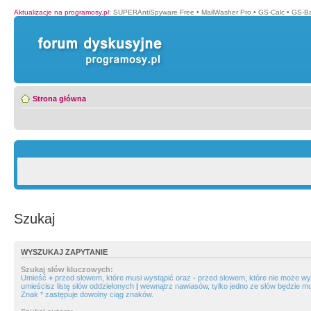
Aktualizacje na programosy.pl
:
SUPERAntiSpyware Free
•
MailWasher Pro
•
GS-Calc
•
GS-B
Strona główna
Szukaj
WYSZUKAJ ZAPYTANIE
Szukaj słów kluczowych:
Umieść
+
przed słowem, które musi wystąpić oraz
-
przed słowem, które nie może wys
umieścisz listę słów oddzielonych
|
wewnątrz nawiasów, tylko jedno ze słów będzie mu
Znak * zastępuje dowolny ciąg znaków.