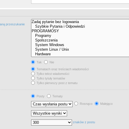
taną przeszukanie
Tak
Nie
Tematach oraz treściach wiadomości
Tylko tekst wiadomości
Tylko tytuły tematów
Tylko pierwszy post z tematu
Posty
Tematy
Rosnąco
Malejąco
znaków z postu