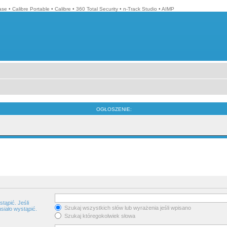
ase
•
Calibre Portable
•
Calibre
•
360 Total Security
•
n-Track Studio
•
AIMP
OGŁOSZENIE:
tąpić. Jeśli
Szukaj wszystkich słów lub wyrażenia jeśli wpisano
siało wystąpić.
Szukaj któregokolwiek słowa