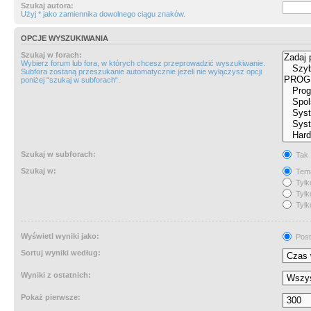
Szukaj autora:
Użyj * jako zamiennika dowolnego ciągu znaków.
OPCJE WYSZUKIWANIA
Szukaj w forach:
Wybierz forum lub fora, w których chcesz przeprowadzić wyszukiwanie.
Subfora zostaną przeszukanie automatycznie jeżeli nie wyłączysz opcji
poniżej “szukaj w subforach“.
Szukaj w subforach:
Tak
Szukaj w:
Tema
Tylk
Tylk
Tylk
Wyświetl wyniki jako:
Post
Sortuj wyniki według:
Wyniki z ostatnich:
Pokaż pierwsze: