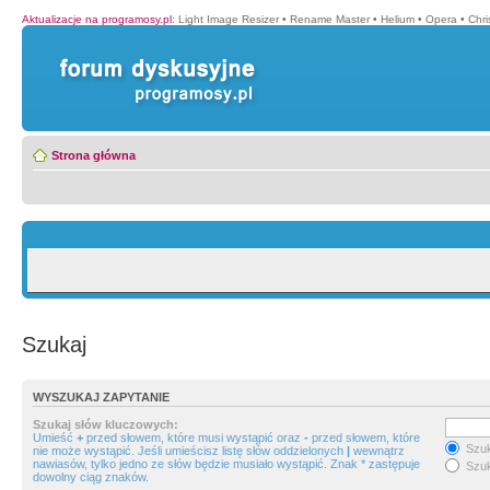
Aktualizacje na programosy.pl
:
Light Image Resizer
•
Rename Master
•
Helium
•
Opera
•
Chr
Strona główna
Szukaj
WYSZUKAJ ZAPYTANIE
Szukaj słów kluczowych:
Umieść
+
przed słowem, które musi wystąpić oraz
-
przed słowem, które
Szuk
nie może wystąpić. Jeśli umieścisz listę słów oddzielonych
|
wewnątrz
nawiasów, tylko jedno ze słów będzie musiało wystąpić. Znak * zastępuje
Szuk
dowolny ciąg znaków.