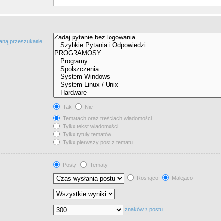
taną przeszukanie
Tak
Nie
Tematach oraz treściach wiadomości
Tylko tekst wiadomości
Tylko tytuły tematów
Tylko pierwszy post z tematu
Posty
Tematy
Rosnąco
Malejąco
znaków z postu