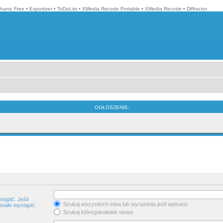
hanic Free
•
Exportizer
•
ToDoList
•
XMedia Recode Portable
•
XMedia Recode
•
Diffractor
OGŁOSZENIE:
tąpić. Jeśli
Szukaj wszystkich słów lub wyrażenia jeśli wpisano
siało wystąpić.
Szukaj któregokolwiek słowa