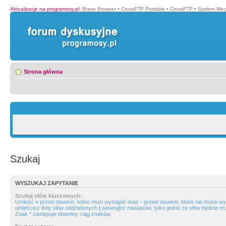
Aktualizacje na programosy.pl
:
Brave Browser
•
CrossFTP Portable
•
CrossFTP
•
System Mec
Strona główna
Szukaj
WYSZUKAJ ZAPYTANIE
Szukaj słów kluczowych:
Umieść
+
przed słowem, które musi wystąpić oraz
-
przed słowem, które nie może wys
umieścisz listę słów oddzielonych
|
wewnątrz nawiasów, tylko jedno ze słów będzie mu
Znak * zastępuje dowolny ciąg znaków.