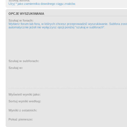
Szukaj autora:
Użyj * jako zamiennika dowolnego ciągu znaków.
OPCJE WYSZUKIWANIA
Szukaj w forach:
Wybierz forum lub fora, w których chcesz przeprowadzić wyszukiwanie. Subfora zos
automatycznie jeżeli nie wyłączysz opcji poniżej “szukaj w subforach“.
Szukaj w subforach:
Szukaj w:
Wyświetl wyniki jako:
Sortuj wyniki według:
Wyniki z ostatnich:
Pokaż pierwsze: