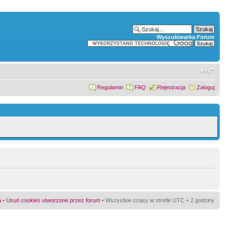
Wyszukiwarka Forum
Regulamin
FAQ
Rejestracja
Zaloguj
a
•
Usuń cookies utworzone przez forum
• Wszystkie czasy w strefie UTC + 2 godziny