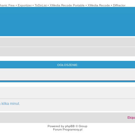
hanic Free
•
Exportizer
•
ToDoList
•
XMedia Recode Portable
•
XMedia Recode
•
Diffractor
OGŁOSZENIE:
kilka minut.
Ekip
Powered by
phpBB
© Group
Forum Programosy.pl