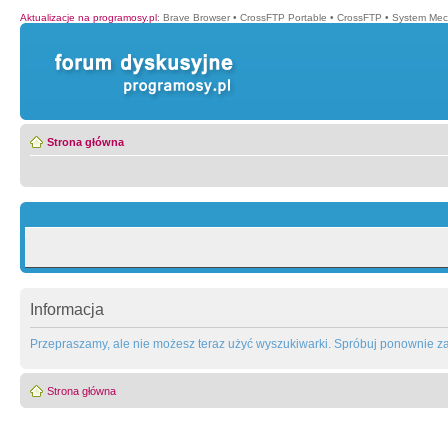
Aktualizacje na programosy.pl
:
Brave Browser
•
CrossFTP Portable
•
CrossFTP
•
System Mec
Strona główna
Informacja
Przepraszamy, ale nie możesz teraz użyć wyszukiwarki. Spróbuj ponownie za 
Strona główna