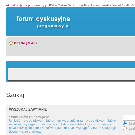
Aktualizacje na programosy.pl
:
IDrive Online Backup
•
Adlice Protect
•
Anki
•
Visual Studio C
Strona główna
Szukaj
WYSZUKAJ ZAPYTANIE
Szukaj słów kluczowych:
Umieść
+
przed słowem, które musi wystąpić oraz
-
przed słowem, które
Szuk
nie może wystąpić. Jeśli umieścisz listę słów oddzielonych
|
wewnątrz
nawiasów, tylko jedno ze słów będzie musiało wystąpić. Znak * zastępuje
Szuk
dowolny ciąg znaków.