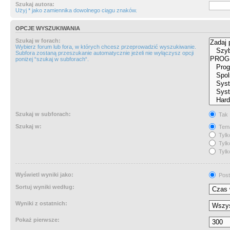
Szukaj autora:
Użyj * jako zamiennika dowolnego ciągu znaków.
OPCJE WYSZUKIWANIA
Szukaj w forach:
Wybierz forum lub fora, w których chcesz przeprowadzić wyszukiwanie.
Subfora zostaną przeszukanie automatycznie jeżeli nie wyłączysz opcji
poniżej “szukaj w subforach“.
Szukaj w subforach:
Tak
Szukaj w:
Tema
Tylk
Tylk
Tylk
Wyświetl wyniki jako:
Post
Sortuj wyniki według:
Wyniki z ostatnich:
Pokaż pierwsze: