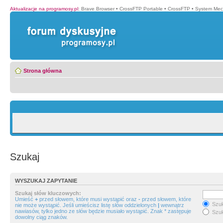
Aktualizacje na programosy.pl
:
Brave Browser
•
CrossFTP Portable
•
CrossFTP
•
System Mec
Strona główna
Szukaj
WYSZUKAJ ZAPYTANIE
Szukaj słów kluczowych:
Umieść
+
przed słowem, które musi wystąpić oraz
-
przed słowem, które
Szuk
nie może wystąpić. Jeśli umieścisz listę słów oddzielonych
|
wewnątrz
nawiasów, tylko jedno ze słów będzie musiało wystąpić. Znak * zastępuje
Szuk
dowolny ciąg znaków.