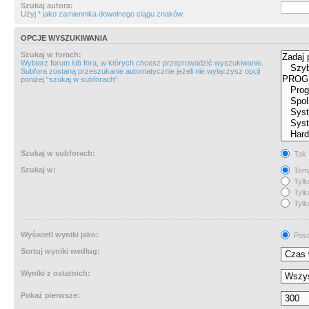
Szukaj autora:
Użyj * jako zamiennika dowolnego ciągu znaków.
OPCJE WYSZUKIWANIA
Szukaj w forach:
Wybierz forum lub fora, w których chcesz przeprowadzić wyszukiwanie.
Subfora zostaną przeszukanie automatycznie jeżeli nie wyłączysz opcji
poniżej “szukaj w subforach“.
Szukaj w subforach:
Tak
Szukaj w:
Tema
Tylk
Tylk
Tylk
Wyświetl wyniki jako:
Post
Sortuj wyniki według:
Wyniki z ostatnich:
Pokaż pierwsze: