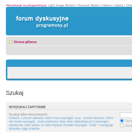
Aktualizacje na programosy.pl
:
Light Image Resizer
•
Rename Master
•
Helium
•
Opera
•
Chr
Strona główna
Szukaj
WYSZUKAJ ZAPYTANIE
Szukaj słów kluczowych:
Umieść
+
przed słowem, które musi wystąpić oraz
-
przed słowem, które
Szuk
nie może wystąpić. Jeśli umieścisz listę słów oddzielonych
|
wewnątrz
nawiasów, tylko jedno ze słów będzie musiało wystąpić. Znak * zastępuje
Szuk
dowolny ciąg znaków.