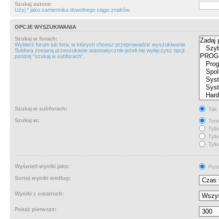
Szukaj autora:
Użyj * jako zamiennika dowolnego ciągu znaków.
OPCJE WYSZUKIWANIA
Szukaj w forach:
Wybierz forum lub fora, w których chcesz przeprowadzić wyszukiwanie.
Subfora zostaną przeszukanie automatycznie jeżeli nie wyłączysz opcji
poniżej “szukaj w subforach“.
Szukaj w subforach:
Tak
Szukaj w:
Tema
Tylk
Tylk
Tylk
Wyświetl wyniki jako:
Post
Sortuj wyniki według:
Wyniki z ostatnich:
Pokaż pierwsze: