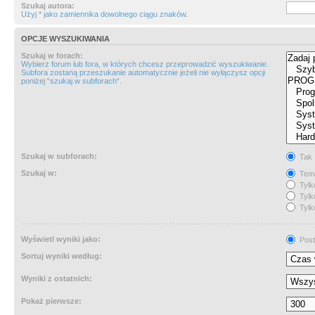
Szukaj autora:
Użyj * jako zamiennika dowolnego ciągu znaków.
OPCJE WYSZUKIWANIA
Szukaj w forach:
Wybierz forum lub fora, w których chcesz przeprowadzić wyszukiwanie.
Subfora zostaną przeszukanie automatycznie jeżeli nie wyłączysz opcji
poniżej “szukaj w subforach“.
Szukaj w subforach:
Tak
Szukaj w:
Tema
Tylk
Tylk
Tylk
Wyświetl wyniki jako:
Post
Sortuj wyniki według:
Wyniki z ostatnich:
Pokaż pierwsze: