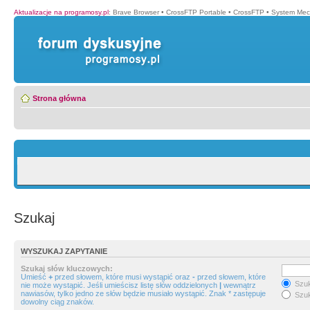
Aktualizacje na programosy.pl
:
Brave Browser
•
CrossFTP Portable
•
CrossFTP
•
System Mec
Strona główna
Szukaj
WYSZUKAJ ZAPYTANIE
Szukaj słów kluczowych:
Umieść
+
przed słowem, które musi wystąpić oraz
-
przed słowem, które
Szuk
nie może wystąpić. Jeśli umieścisz listę słów oddzielonych
|
wewnątrz
nawiasów, tylko jedno ze słów będzie musiało wystąpić. Znak * zastępuje
Szuk
dowolny ciąg znaków.