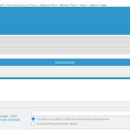
isPC Free Anonymous Proxy
•
Adblock Plus
•
Mixmax Free
•
Viber
•
uBlock Origin
OGŁOSZENIE:
tąpić. Jeśli
Szukaj wszystkich słów lub wyrażenia jeśli wpisano
siało wystąpić.
Szukaj któregokolwiek słowa