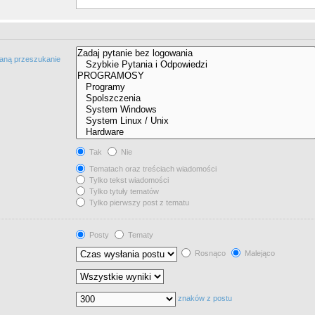
taną przeszukanie
Tak
Nie
Tematach oraz treściach wiadomości
Tylko tekst wiadomości
Tylko tytuły tematów
Tylko pierwszy post z tematu
Posty
Tematy
Rosnąco
Malejąco
znaków z postu