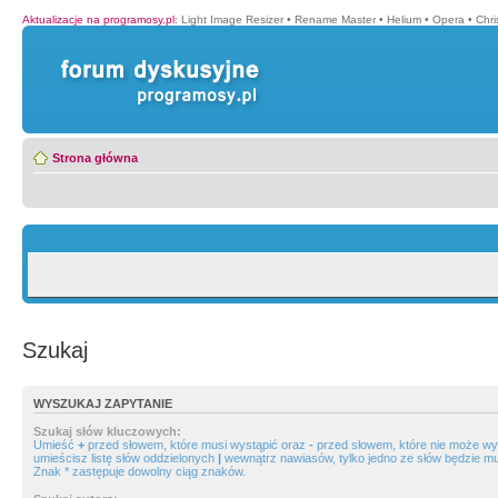
Aktualizacje na programosy.pl
:
Light Image Resizer
•
Rename Master
•
Helium
•
Opera
•
Chr
Strona główna
Szukaj
WYSZUKAJ ZAPYTANIE
Szukaj słów kluczowych:
Umieść
+
przed słowem, które musi wystąpić oraz
-
przed słowem, które nie może wys
umieścisz listę słów oddzielonych
|
wewnątrz nawiasów, tylko jedno ze słów będzie mu
Znak * zastępuje dowolny ciąg znaków.