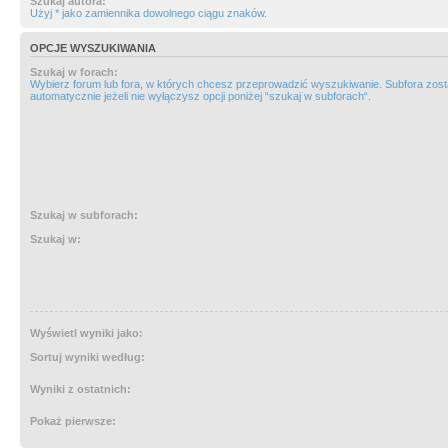
Szukaj autora:
Użyj * jako zamiennika dowolnego ciągu znaków.
OPCJE WYSZUKIWANIA
Szukaj w forach:
Wybierz forum lub fora, w których chcesz przeprowadzić wyszukiwanie. Subfora zos
automatycznie jeżeli nie wyłączysz opcji poniżej “szukaj w subforach“.
Szukaj w subforach:
Szukaj w:
Wyświetl wyniki jako:
Sortuj wyniki według:
Wyniki z ostatnich:
Pokaż pierwsze: