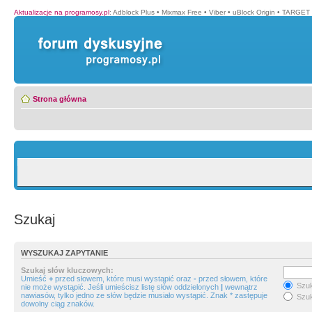
Aktualizacje na programosy.pl
:
Adblock Plus
•
Mixmax Free
•
Viber
•
uBlock Origin
•
TARGET 
Strona główna
Szukaj
WYSZUKAJ ZAPYTANIE
Szukaj słów kluczowych:
Umieść
+
przed słowem, które musi wystąpić oraz
-
przed słowem, które
Szuk
nie może wystąpić. Jeśli umieścisz listę słów oddzielonych
|
wewnątrz
nawiasów, tylko jedno ze słów będzie musiało wystąpić. Znak * zastępuje
Szuk
dowolny ciąg znaków.