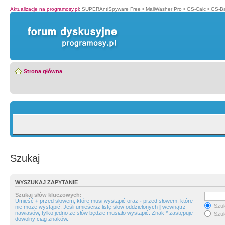
Aktualizacje na programosy.pl
:
SUPERAntiSpyware Free
•
MailWasher Pro
•
GS-Calc
•
GS-B
Strona główna
Szukaj
WYSZUKAJ ZAPYTANIE
Szukaj słów kluczowych:
Umieść
+
przed słowem, które musi wystąpić oraz
-
przed słowem, które
Szuk
nie może wystąpić. Jeśli umieścisz listę słów oddzielonych
|
wewnątrz
nawiasów, tylko jedno ze słów będzie musiało wystąpić. Znak * zastępuje
Szuk
dowolny ciąg znaków.