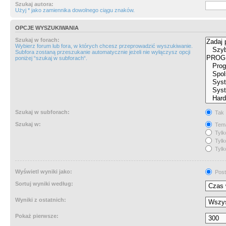
Szukaj autora:
Użyj * jako zamiennika dowolnego ciągu znaków.
OPCJE WYSZUKIWANIA
Szukaj w forach:
Wybierz forum lub fora, w których chcesz przeprowadzić wyszukiwanie.
Subfora zostaną przeszukanie automatycznie jeżeli nie wyłączysz opcji
poniżej “szukaj w subforach“.
Szukaj w subforach:
Tak
Szukaj w:
Tema
Tylk
Tylk
Tylk
Wyświetl wyniki jako:
Post
Sortuj wyniki według:
Wyniki z ostatnich:
Pokaż pierwsze: