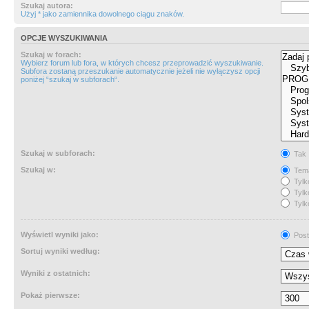
Szukaj autora:
Użyj * jako zamiennika dowolnego ciągu znaków.
OPCJE WYSZUKIWANIA
Szukaj w forach:
Wybierz forum lub fora, w których chcesz przeprowadzić wyszukiwanie.
Subfora zostaną przeszukanie automatycznie jeżeli nie wyłączysz opcji
poniżej “szukaj w subforach“.
Szukaj w subforach:
Tak
Szukaj w:
Tema
Tylk
Tylk
Tylk
Wyświetl wyniki jako:
Post
Sortuj wyniki według:
Wyniki z ostatnich:
Pokaż pierwsze: