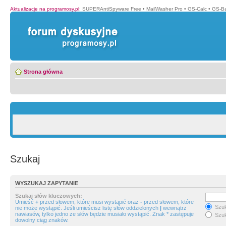
Aktualizacje na programosy.pl
:
SUPERAntiSpyware Free
•
MailWasher Pro
•
GS-Calc
•
GS-B
Strona główna
Szukaj
WYSZUKAJ ZAPYTANIE
Szukaj słów kluczowych:
Umieść
+
przed słowem, które musi wystąpić oraz
-
przed słowem, które
Szuk
nie może wystąpić. Jeśli umieścisz listę słów oddzielonych
|
wewnątrz
nawiasów, tylko jedno ze słów będzie musiało wystąpić. Znak * zastępuje
Szuk
dowolny ciąg znaków.