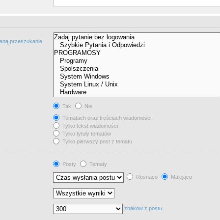
taną przeszukanie
Tak
Nie
Tematach oraz treściach wiadomości
Tylko tekst wiadomości
Tylko tytuły tematów
Tylko pierwszy post z tematu
Posty
Tematy
Rosnąco
Malejąco
znaków z postu