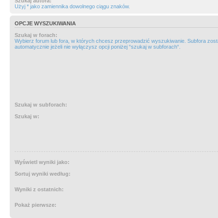
Szukaj autora:
Użyj * jako zamiennika dowolnego ciągu znaków.
OPCJE WYSZUKIWANIA
Szukaj w forach:
Wybierz forum lub fora, w których chcesz przeprowadzić wyszukiwanie. Subfora zos
automatycznie jeżeli nie wyłączysz opcji poniżej “szukaj w subforach“.
Szukaj w subforach:
Szukaj w:
Wyświetl wyniki jako:
Sortuj wyniki według:
Wyniki z ostatnich:
Pokaż pierwsze: