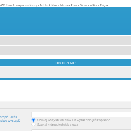
isPC Free Anonymous Proxy
•
Adblock Plus
•
Mixmax Free
•
Viber
•
uBlock Origin
OGŁOSZENIE:
tąpić. Jeśli
Szukaj wszystkich słów lub wyrażenia jeśli wpisano
siało wystąpić.
Szukaj któregokolwiek słowa