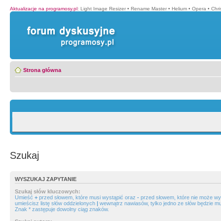
Aktualizacje na programosy.pl
:
Light Image Resizer
•
Rename Master
•
Helium
•
Opera
•
Chr
Strona główna
Szukaj
WYSZUKAJ ZAPYTANIE
Szukaj słów kluczowych:
Umieść
+
przed słowem, które musi wystąpić oraz
-
przed słowem, które nie może wys
umieścisz listę słów oddzielonych
|
wewnątrz nawiasów, tylko jedno ze słów będzie mu
Znak * zastępuje dowolny ciąg znaków.