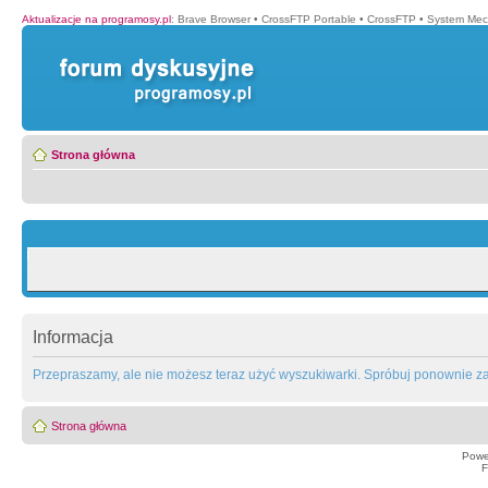
Aktualizacje na programosy.pl
:
Brave Browser
•
CrossFTP Portable
•
CrossFTP
•
System Mec
Strona główna
Informacja
Przepraszamy, ale nie możesz teraz użyć wyszukiwarki. Spróbuj ponownie za 
Strona główna
Powe
F