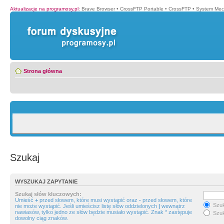
Aktualizacje na programosy.pl
:
Brave Browser
•
CrossFTP Portable
•
CrossFTP
•
System Mec
Strona główna
Szukaj
WYSZUKAJ ZAPYTANIE
Szukaj słów kluczowych:
Umieść
+
przed słowem, które musi wystąpić oraz
-
przed słowem, które
Szuk
nie może wystąpić. Jeśli umieścisz listę słów oddzielonych
|
wewnątrz
nawiasów, tylko jedno ze słów będzie musiało wystąpić. Znak * zastępuje
Szuk
dowolny ciąg znaków.