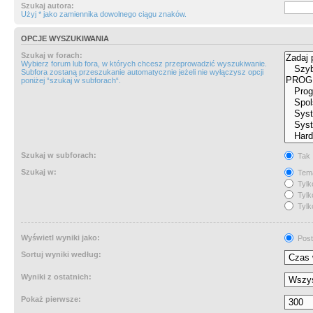
Szukaj autora:
Użyj * jako zamiennika dowolnego ciągu znaków.
OPCJE WYSZUKIWANIA
Szukaj w forach:
Wybierz forum lub fora, w których chcesz przeprowadzić wyszukiwanie.
Subfora zostaną przeszukanie automatycznie jeżeli nie wyłączysz opcji
poniżej “szukaj w subforach“.
Szukaj w subforach:
Tak
Szukaj w:
Tema
Tylk
Tylk
Tylk
Wyświetl wyniki jako:
Post
Sortuj wyniki według:
Wyniki z ostatnich:
Pokaż pierwsze: