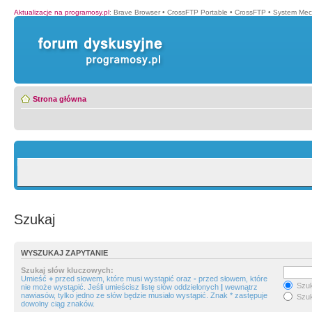
Aktualizacje na programosy.pl
:
Brave Browser
•
CrossFTP Portable
•
CrossFTP
•
System Mec
Strona główna
Szukaj
WYSZUKAJ ZAPYTANIE
Szukaj słów kluczowych:
Umieść
+
przed słowem, które musi wystąpić oraz
-
przed słowem, które
Szuk
nie może wystąpić. Jeśli umieścisz listę słów oddzielonych
|
wewnątrz
nawiasów, tylko jedno ze słów będzie musiało wystąpić. Znak * zastępuje
Szuk
dowolny ciąg znaków.