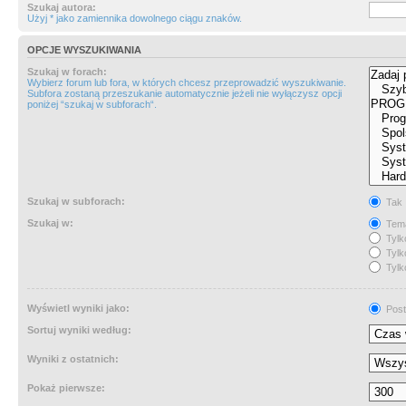
Szukaj autora:
Użyj * jako zamiennika dowolnego ciągu znaków.
OPCJE WYSZUKIWANIA
Szukaj w forach:
Wybierz forum lub fora, w których chcesz przeprowadzić wyszukiwanie.
Subfora zostaną przeszukanie automatycznie jeżeli nie wyłączysz opcji
poniżej “szukaj w subforach“.
Szukaj w subforach:
Tak
Szukaj w:
Tema
Tylk
Tylk
Tylk
Wyświetl wyniki jako:
Post
Sortuj wyniki według:
Wyniki z ostatnich:
Pokaż pierwsze: